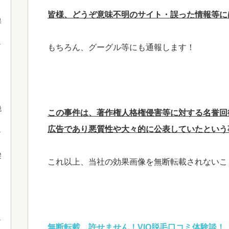
皆様、どうぞ意味不明のサイト・誤った情報等に
果
もちろん、グーグル等にも通報します！
脱
この事件は、著作権人格権侵害等に対する名誉回
広告であり悪質性や大々的に公表していたという
髪
これ以上、当社の効果画像を無断転載されないこ
！
無断転載、許せません！VIO脱毛口コミ体験談！