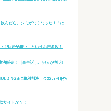
を飲んだら、シミがなくなった！！は
い！効果が無い！というお声多数！
を違法販売！刑事告訴し、犯人が判明!
OLDINGSに勝利判決！金22万円を払
欺サイトか？！