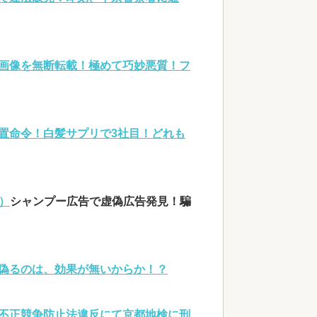
画像を無断転載！極めて巧妙悪質！フ
置命令！白髪サプリで3社目！どれも
）
シャンプー広告で虚偽広告発見！騙
偽るのは、効果が無いからか！？
不正競争防止法違反にて京都地検に刑