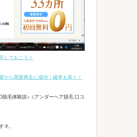
毛しておこう！
髪から黒髪再生に成功！確率も高く！
O脱毛体験談♪（アンダーヘア脱毛 口コ
すネ。