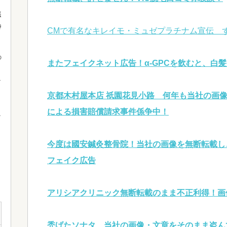
悪
時
CMで有名なキレイモ・ミュゼプラチナム宣伝 
の
またフェイクネット広告！α-GPCを飲むと、白
京都木村屋本店 祇園花見小路 何年も当社の画
による損害賠償請求事件係争中！
ー
今度は國安鍼灸整骨院！当社の画像を無断転載し
フェイク広告
アリシアクリニック無断転載のまま不正利得！画
禿げたソナタ 当社の画像・文章をそのまま盗ん