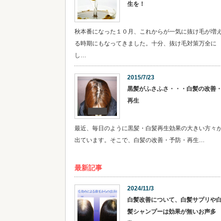
生を！
秋本番になった１０月、これからが一気に抜け毛が増
る時期にもなってきました。十分、抜け毛対策万全に
し…
2015/7/23
黒髪がふさふさ・・・白髪の改善
再生
最近、毎日のように黒髪・白髪再生効果の大きい方々
出ています。そこで、白髪の改善・予防・再生…
最新記事
2024/11/3
白髪改善について、白髪サプリや
髪シャンプーは効果が無いお声多