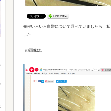
先程いろいろ白髪について調べていましたら、私
した！
↓の画像は、
染
寒
再