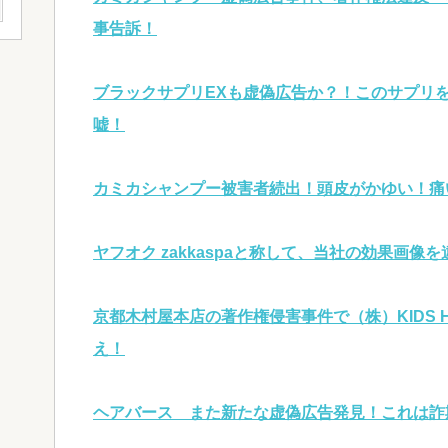
事告訴！
ブラックサプリEXも虚偽広告か？！このサプリ
嘘！
カミカシャンプー被害者続出！頭皮がかゆい！痛
ヤフオク zakkaspaと称して、当社の効果画像
京都木村屋本店の著作権侵害事件で（株）KIDS H
え！
ヘアバース また新たな虚偽広告発見！これは詐