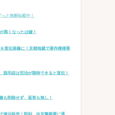
ずっと無断転載中！
髪が黒くなったは嘘！
像を宣伝画像に！京都地裁で著作権侵害
、脱毛症は完治が期待できると宣伝！
像も削除せず、返答も無し！
で違法販売！即刻、中京警察署に通