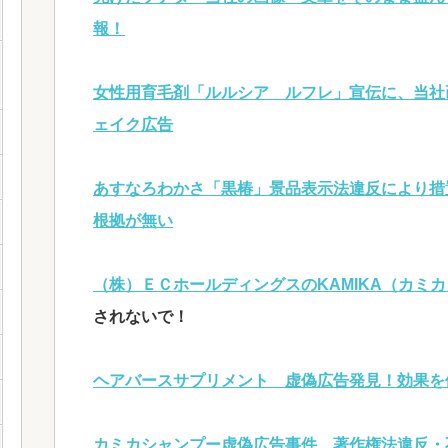
報！
女性用育毛剤「ルルシア ルフレ」宣伝に、当社
ェイク広告
あすなろわかさ「黒椿」景品表示法違反により措
根拠が無い
（株）ＥＣホールディングスのKAMIKA
（カミカ
されないで！
ヘアバースサプリメント 虚偽広告発見！効果を
カミカシャンプー虚偽広告事件、著作権法違反・