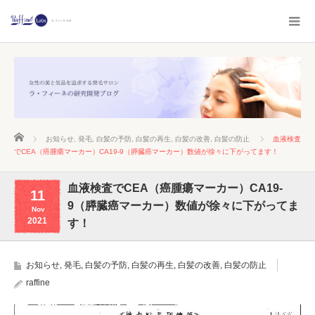
ホーム
お知らせ
,
発毛
,
白髪の予防
,
白髪の再生
,
白髪の改善
,
白髪の防止
血液検査
でCEA（癌腫瘍マーカー）CA19-9（膵臓癌マーカー）数値が徐々に下がってます！
血液検査でCEA（癌腫瘍マーカー）CA19-
11
9（膵臓癌マーカー）数値が徐々に下がってま
Nov
2021
す！
お知らせ
,
発毛
,
白髪の予防
,
白髪の再生
,
白髪の改善
,
白髪の防止
raffine