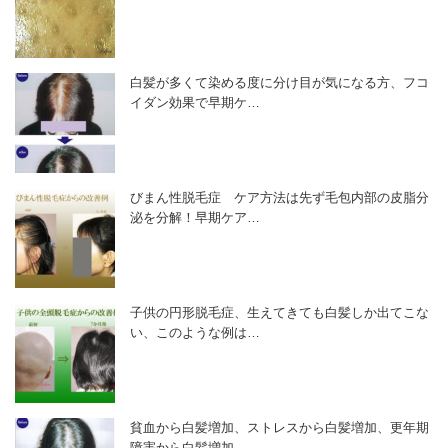
白髪が多くて染める度に分け目が気になる方、フコ
イダン効果で早期ケ…
びまん性脱毛症 ケア方法は先ず毛包内部の皮脂分
泌を分解！早期ケア…
子供の円形脱毛症、生えてきても白髪しか出てこな
い、このような例は…
貧血から白髪増加、ストレスから白髪増加、更年期
障害から白髪増加、…