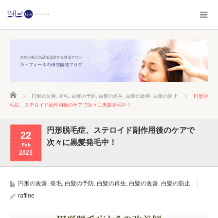
ホーム
円形の改善
,
発毛
,
白髪の予防
,
白髪の再生
,
白髪の改善
,
白髪の防止
円形脱
毛症、ステロイド副作用後のケアで次々に黒髪発毛中！
円形脱毛症、ステロイド副作用後のケアで
22
次々に黒髪発毛中！
Feb
2023
円形の改善
,
発毛
,
白髪の予防
,
白髪の再生
,
白髪の改善
,
白髪の防止
raffine