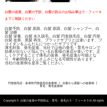
白髪の改善、白髪の予防、白髪の防止のお悩み事はラ・フィーネ
までご相談ください
白髪予防、白髪 原因、白髪 原因、白髪 シャンプー、白
髪 治療
白髪 栄養、白髪 永久脱毛、白髪 円形脱毛症、白髪 円形
白髪 改善、黒髪 再生、ブラックサプリとは違います、フ
コイダンをふんだんにつかったサプリです。
薄毛対策、発毛促進。当社では他の発毛・育毛サロンで
効果が出ないと悩んでいるお客様の来店が多いです。正
しくケアすることで薄毛の改善、発毛促進が可能とな
り、年齢関係なくふさふさになる可能性があります。
当社の改善例を是非ご覧ください。
円形脱毛症・多発性円形脱毛症改善例
白髪から黒髪への改善例
育毛・発毛改善例
Copyright ©
白髪の改善や予防防止・育毛・発毛のラ・フィーネラボ
All rights