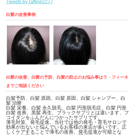
Tweets by raffine2277
白髪の改善事例
白髪の改善、白髪の予防、白髪の防止のお悩み事はラ・フィーネ
までご相談ください
白髪予防、白髪 原因、白髪 原因、白髪 シャンプー、白
髪 治療
白髪 栄養、白髪 永久脱毛、白髪 円形脱毛症、白髪 円形
白髪 改善、黒髪 再生、ブラックサプリとは違います、フ
コイダンをふんだんにつかったサプリです。
薄毛対策、発毛促進。当社では他の発毛・育毛サロンで
効果が出ないと悩んでいるお客様の来店が多いです。正
しくケアすることで薄毛の改善、発毛促進が可能とな