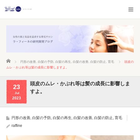
ホーム
円形の改善
,
白髪の予防
,
白髪の再生
,
白髪の改善
,
白髪の防止
,
育毛
頭皮の
ムレ・かぶれ等は髪の成長に影響しますよ。
頭皮のムレ・かぶれ等は髪の成長に影響しま
23
すよ。
Jul
2023
円形の改善
,
白髪の予防
,
白髪の再生
,
白髪の改善
,
白髪の防止
,
育毛
raffine