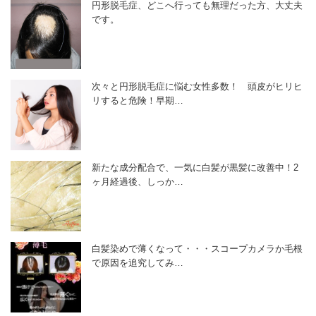
円形脱毛症、どこへ行っても無理だった方、大丈夫
です。
次々と円形脱毛症に悩む女性多数！ 頭皮がヒリヒ
リすると危険！早期…
新たな成分配合で、一気に白髪が黒髪に改善中！2
ヶ月経過後、しっか…
白髪染めで薄くなって・・・スコープカメラか毛根
で原因を追究してみ…