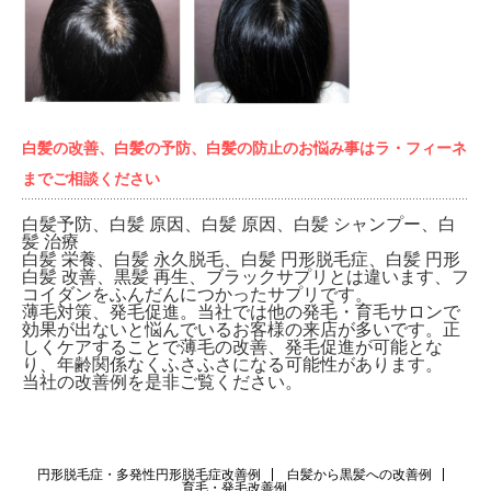
白髪の改善、白髪の予防、白髪の防止のお悩み事はラ・フィーネ
までご相談ください
白髪予防、白髪 原因、白髪 原因、白髪 シャンプー、白
髪 治療
白髪 栄養、白髪 永久脱毛、白髪 円形脱毛症、白髪 円形
白髪 改善、黒髪 再生、ブラックサプリとは違います、フ
コイダンをふんだんにつかったサプリです。
薄毛対策、発毛促進。当社では他の発毛・育毛サロンで
効果が出ないと悩んでいるお客様の来店が多いです。正
しくケアすることで薄毛の改善、発毛促進が可能とな
り、年齢関係なくふさふさになる可能性があります。
当社の改善例を是非ご覧ください。
円形脱毛症・多発性円形脱毛症改善例
白髪から黒髪への改善例
育毛・発毛改善例