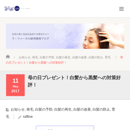
ホーム
お知らせ
,
発毛
,
白髪の予防
,
白髪の再生
,
白髪の改善
,
白髪の防止
,
育毛
母
の日プレゼント！白髪から黒髪への対策好評！
母の日プレゼント！白髪から黒髪への対策好
11
評！
May
2017
お知らせ
,
発毛
,
白髪の予防
,
白髪の再生
,
白髪の改善
,
白髪の防止
,
育
毛
raffine