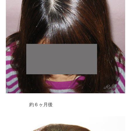
約６ヶ月後