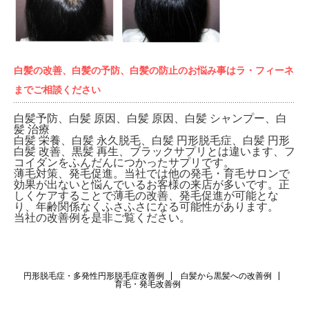
白髪の改善、白髪の予防、白髪の防止のお悩み事はラ・フィーネ
までご相談ください
白髪予防、白髪 原因、白髪 原因、白髪 シャンプー、白
髪 治療
白髪 栄養、白髪 永久脱毛、白髪 円形脱毛症、白髪 円形
白髪 改善、黒髪 再生、ブラックサプリとは違います、フ
コイダンをふんだんにつかったサプリです。
薄毛対策、発毛促進。当社では他の発毛・育毛サロンで
効果が出ないと悩んでいるお客様の来店が多いです。正
しくケアすることで薄毛の改善、発毛促進が可能とな
り、年齢関係なくふさふさになる可能性があります。
当社の改善例を是非ご覧ください。
円形脱毛症・多発性円形脱毛症改善例
白髪から黒髪への改善例
育毛・発毛改善例