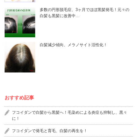
多数の円形脱毛症、3ヶ月でほぼ黒髪発毛！元々の
白髪も黒髪に改善中…
白髪減少傾向、メラノサイト活性化！
おすすめ記事
フコイダンで白髪から黒髪へ！毛染めによる炎症も抑制し、黒々
に！
フコイダンで発毛と育毛、白髪の再生を！