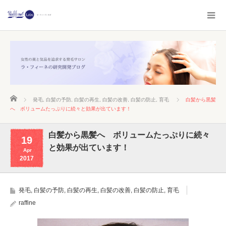
ホーム
発毛
,
白髪の予防
,
白髪の再生
,
白髪の改善
,
白髪の防止
,
育毛
白髪から黒髪
へ ボリュームたっぷりに続々と効果が出ています！
白髪から黒髪へ ボリュームたっぷりに続々
19
と効果が出ています！
Apr
2017
発毛
,
白髪の予防
,
白髪の再生
,
白髪の改善
,
白髪の防止
,
育毛
raffine